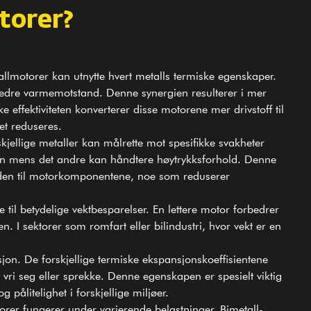
torer?
tallmotorer kan utnytte hvert metalls termiske egenskaper.
edre varmemotstand. Denne synergien resulterer i mer
 effektiviteten konverterer disse motorene mer drivstoff til
et reduseres.
rskjellige metaller kan målrette mot spesifikke svakheter
jon mens det andre kan håndtere høytrykksforhold. Denne
tiden til motorkomponentene, noe som reduserer
 til betydelige vektbesparelser. En lettere motor forbedrer
n. I sektorer som romfart eller bilindustri, hvor vekt er en
jon. De forskjellige termiske ekspansjonskoeffisientene
vri seg eller sprekke. Denne egenskapen er spesielt viktig
pålitelighet i forskjellige miljøer.
torer fungerer under varierende belastninger. Bimetall-