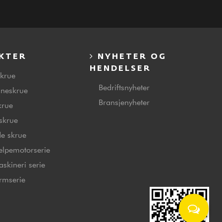
KTER
NYHETER OG
HENDELSER
skrue
Bedriftsnyheter
nneskrue
Bransjenyheter
krue
tskrue
e skrue
jelpemotorserie
askineri serie
ormserie