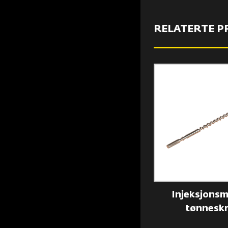
RELATERTE 
Dobbel flat skrue
Injeksjonsm
tønnesk