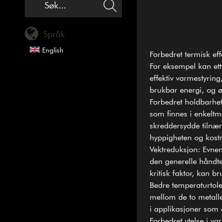
Språk
English
Forbedret termisk eff
For eksempel kan et
effektiv varmestyring
brukbar energi, og ø
Forbedret holdbarhe
som finnes i enkeltm
skreddersydde tilnæ
hyppigheten og kostn
Vektreduksjon: Evnen 
den generelle håndter
kritisk faktor, kan br
Bedre temperaturtole
mellom de to metalle
i applikasjoner som o
Forbedret ytelse i va