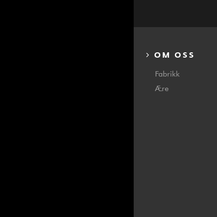
OM OSS
Fabrikk
Ære