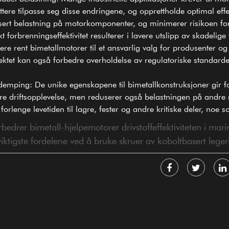
tere tilpasse seg disse endringene, og opprettholde optimal effek
usert belastning på motorkomponenter, og minimerer risikoen for
t forbrenningseffektivitet resulterer i lavere utslipp av skadel
gere rent bimetallmotorer til et ansvarlig valg for produsenter 
ektet kan også forbedre overholdelse av regulatoriske standarder
sdemping: De unike egenskapene til bimetallkonstruksjoner gir 
nere driftsopplevelse, men reduserer også belastningen på andr
forlenge levetiden til lagre, fester og andre kritiske deler, noe so
rer bimetall-hjelpemotorer drivstoffeffektiviteten i marine
tigste fordelene ved å bruke skruer av koboltbasert leger
Dele: