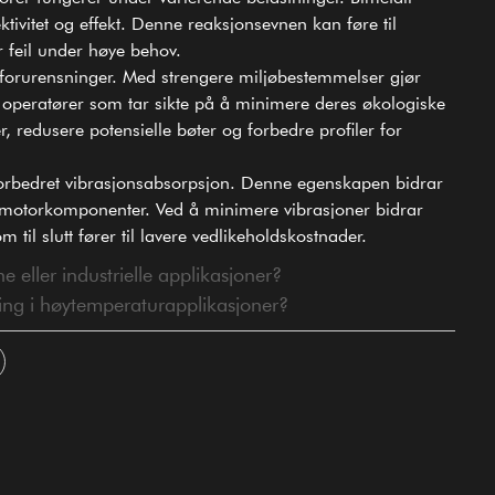
tivitet og effekt. Denne reaksjonsevnen kan føre til
 feil under høye behov.
ige forurensninger. Med strengere miljøbestemmelser gjør
og operatører som tar sikte på å minimere deres økologiske
, redusere potensielle bøter og forbedre profiler for
forbedret vibrasjonsabsorpsjon. Denne egenskapen bidrar
e motorkomponenter. Ved å minimere vibrasjoner bidrar
m til slutt fører til lavere vedlikeholdskostnader.
 eller industrielle applikasjoner?
ing i høytemperaturapplikasjoner?