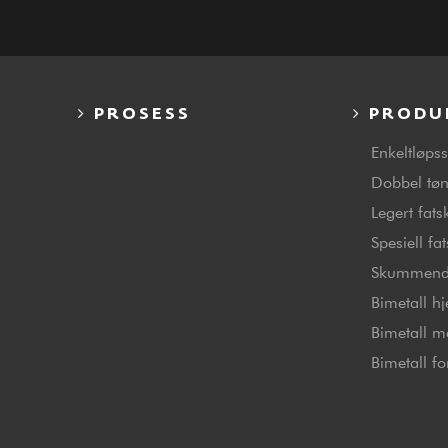
PROSESS
PRODU
Enkeltløps
Dobbel tø
Legert fats
Spesiell fa
Skummend
Bimetall h
Bimetall m
Bimetall f