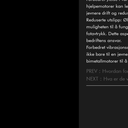
hjelpemotorer kan let
jevnere drift og red
Reduserte utslipp: Øk
muligheten til å fun
fotavtrykk. Dette asp
bedriftens ansvar.
Forbedret vibrasjon
ikke bare til en jev
bimetallmotorer til å 
PREV：Hvordan forbed
NEXT：Hva er de vik