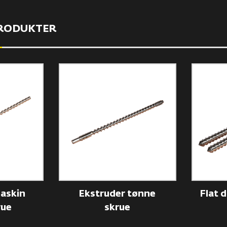
PRODUKTER
askin
Ekstruder tønne
Flat 
rue
skrue