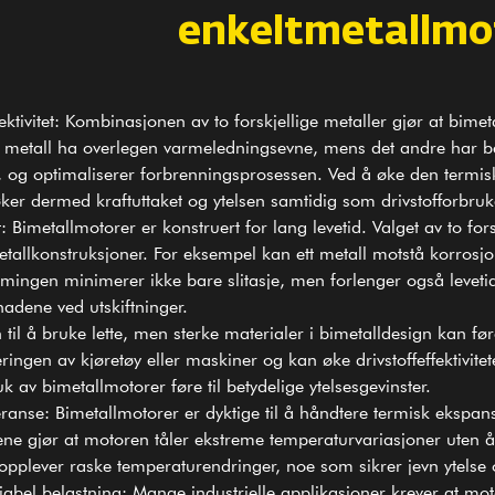
enkeltmetallmo
ektivitet: Kombinasjonen av to forskjellige metaller gjør at bime
t metall ha overlegen varmeledningsevne, mens det andre har b
, og optimaliserer forbrenningsprosessen. Ved å øke den termiske
ker dermed kraftuttaket og ytelsen samtidig som drivstofforbruk
t:
Bimetallmotorer
er konstruert for lang levetid. Valget av to fo
etallkonstruksjoner. For eksempel kan ett metall motstå korros
rmingen minimerer ikke bare slitasje, men forlenger også leve
adene ved utskiftninger.
til å bruke lette, men sterke materialer i bimetalldesign kan føre
ingen av kjøretøy eller maskiner og kan øke drivstoffeffektivitete
uk av bimetallmotorer føre til betydelige ytelsesgevinster.
ranse: Bimetallmotorer er dyktige til å håndtere termisk ekspans
ne gjør at motoren tåler ekstreme temperaturvariasjoner uten å 
pplever raske temperaturendringer, noe som sikrer jevn ytelse og 
riabel belastning: Mange industrielle applikasjoner krever at mo