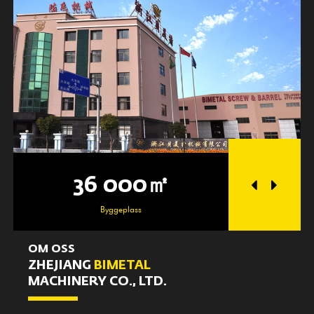
36 000㎡
25 
Byggeplass
Verkst
OM OSS
ZHEJIANG
BIMETAL
MACHINERY CO., LTD.