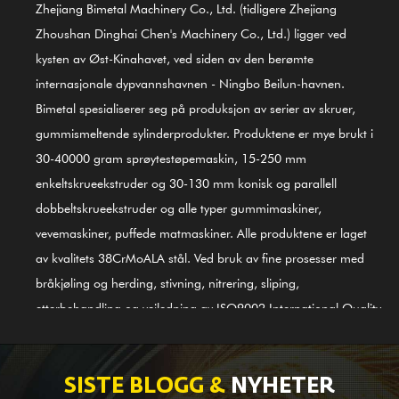
Zhejiang Bimetal Machinery Co., Ltd. (tidligere Zhejiang
Zhoushan Dinghai Chen's Machinery Co., Ltd.) ligger ved
kysten av Øst-Kinahavet, ved siden av den berømte
internasjonale dypvannshavnen - Ningbo Beilun-havnen.
Bimetal spesialiserer seg på produksjon av serier av skruer,
gummismeltende sylinderprodukter. Produktene er mye brukt i
30-40000 gram sprøytestøpemaskin, 15-250 mm
enkeltskrueekstruder og 30-130 mm konisk og parallell
dobbeltskrueekstruder og alle typer gummimaskiner,
vevemaskiner, puffede matmaskiner. Alle produktene er laget
av kvalitets 38CrMoALA stål. Ved bruk av fine prosesser med
bråkjøling og herding, stivning, nitrering, sliping,
etterbehandling og veiledning av ISO9002 International Quality
Control System, er produktene i tråd med internasjonale
standarder. GⅡ 113 nikkelbasert legering (nyeste 3# stål)
skruesylinder er også et av våre knyttneveprodukter; den er
SISTE BLOGG &
NYHETER