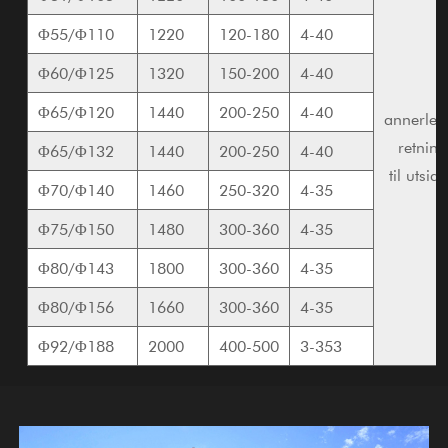
Φ55/Φ110
1220
120-180
4-40
Φ60/Φ125
1320
150-200
4-40
Φ65/Φ120
1440
200-250
4-40
annerled
retning
Φ65/Φ132
1440
200-250
4-40
til utsid
Φ70/Φ140
1460
250-320
4-35
Φ75/Φ150
1480
300-360
4-35
Φ80/Φ143
1800
300-360
4-35
Φ80/Φ156
1660
300-360
4-35
Φ92/Φ188
2000
400-500
3-353