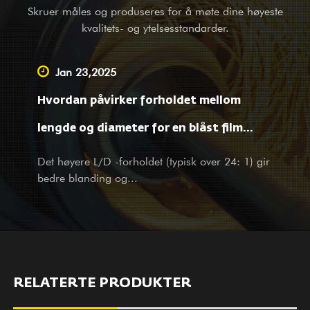
anvendelig for legeringsbimetall (PTA) sveising. I tillegg til å
Skruer måles og produseres for å møte dine høyeste
levere balanseutstyr til komplette maskinbedrifter i utlandet, er
kvalitets- og ytelsesstandarder.
vi også en ledende leverandør som utfører OEM-service,
oppmålings- og kartleggingshjelp, samt designtjenester for
Jan 23,2025
store og små bedrifter hjemme. Uansett om du er vår
Hvordan påvirker forholdet mellom
eksisterende partner eller potensielle kunde, med produkter og
tjenester, ønsker vi ditt besøk og forespørsler hjertelig
lengde og diameter for en blåst film
velkommen med våre helhjertede og gjennomtenkte tjenester.
ekstruderskrue materialbehandling og
Det høyere L/D -forholdet (typisk over 24: 1) gir
bedre blanding og...
filmegenskaper?
RELATERTE PRODUKTER