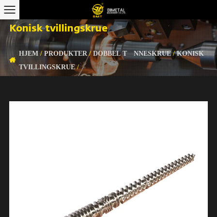
Konisk tvillingskrue
HJEM
/
PRODUKTER
/
DOBBEL TØNNESKRUE
/
KONISK
TVILLINGSKRUE
/