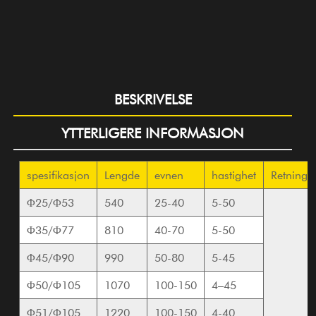
BESKRIVELSE
YTTERLIGERE INFORMASJON
spesifikasjon
Lengde
evnen
hastighet
Retning
Φ25/Φ53
540
25-40
5-50
Φ35/Φ77
810
40-70
5-50
Φ45/Φ90
990
50-80
5-45
Φ50/Φ105
1070
100-150
4–45
Φ51/Φ105
1220
100-150
4-40