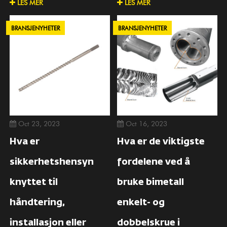
LES MER
LES MER
BRANSJENYHETER
BRANSJENYHETER
Oct 23, 2023
Oct 16, 2023
Hva er
Hva er de viktigste
sikkerhetshensyn
fordelene ved å
knyttet til
bruke bimetall
håndtering,
enkelt- og
installasjon eller
dobbelskrue i