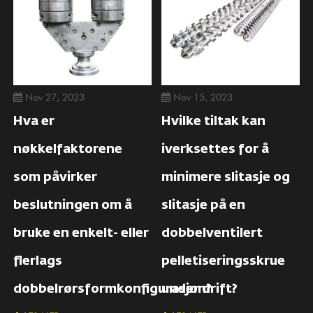
Nov 27, 2023
Nov 15, 2023
Hva er
Hvilke tiltak kan
nøkkelfaktorene
iverksettes for å
som påvirker
minimere slitasje og
beslutningen om å
slitasje på en
bruke en enkelt- eller
dobbelventilert
flerlags
pelletiseringsskrue
dobbelrørsformkonfigurasjon?
under drift?