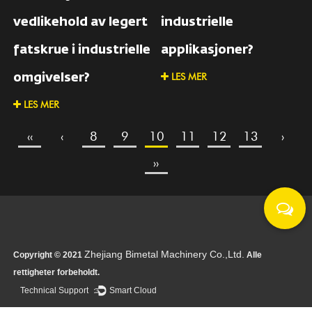
vedlikehold av legert
industrielle
fatskrue i industrielle
applikasjoner?
LES MER
omgivelser?
LES MER
‹‹
‹
8
9
10
11
12
13
›
››
Zhejiang Bimetal Machinery Co.,Ltd.
Copyright © 2021
Alle
rettigheter forbeholdt.
Technical Support ：
Smart Cloud