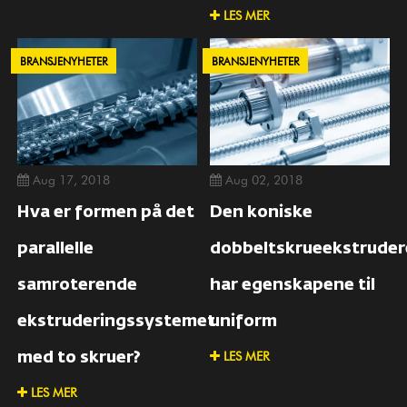
LES MER
BRANSJENYHETER
BRANSJENYHETER
Aug 17, 2018
Aug 02, 2018
Hva er formen på det
Den koniske
parallelle
dobbeltskrueekstruder
samroterende
har egenskapene til
ekstruderingssystemet
uniform
LES MER
med to skruer?
LES MER