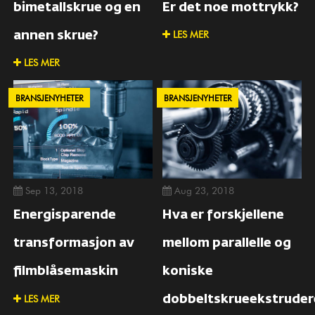
bimetallskrue og en
Er det noe mottrykk?
LES MER
annen skrue?
LES MER
BRANSJENYHETER
BRANSJENYHETER
Sep 13, 2018
Aug 23, 2018
Energisparende
Hva er forskjellene
transformasjon av
mellom parallelle og
filmblåsemaskin
koniske
LES MER
dobbeltskrueekstruder