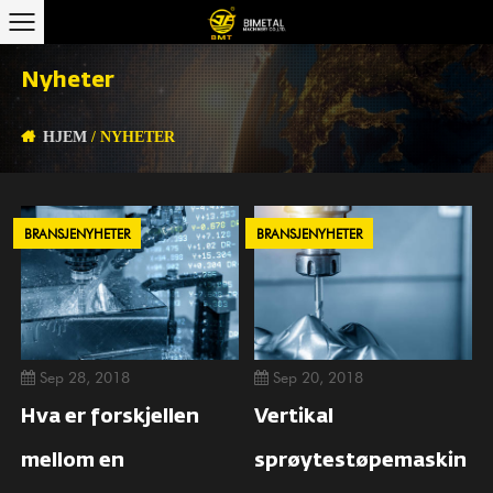
Nyheter
HJEM
/
NYHETER
BRANSJENYHETER
BRANSJENYHETER
Sep 28, 2018
Sep 20, 2018
Hva er forskjellen
Vertikal
mellom en
sprøytestøpemaskin