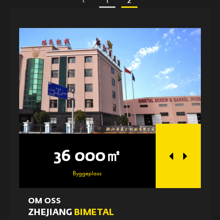
36 000㎡
25 
Byggeplass
Verks
OM OSS
ZHEJIANG
BIMETAL