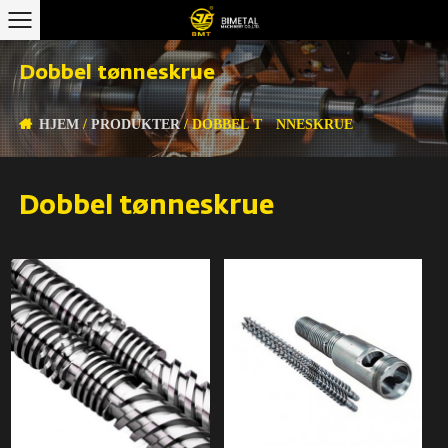
Dobbel tønneskrue
HJEM
/
PRODUKTER
/
DOBBEL TØNNESKRUE
Dobbel tønneskrue