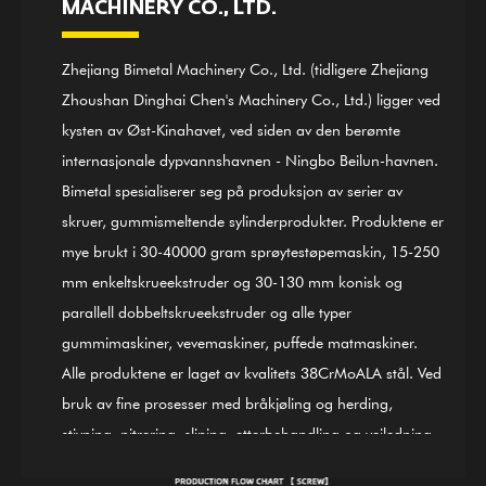
MACHINERY CO., LTD.
Zhejiang Bimetal Machinery Co., Ltd. (tidligere Zhejiang
Zhoushan Dinghai Chen's Machinery Co., Ltd.) ligger ved
kysten av Øst-Kinahavet, ved siden av den berømte
internasjonale dypvannshavnen - Ningbo Beilun-havnen.
Bimetal spesialiserer seg på produksjon av serier av
skruer, gummismeltende sylinderprodukter. Produktene er
mye brukt i 30-40000 gram sprøytestøpemaskin, 15-250
mm enkeltskrueekstruder og 30-130 mm konisk og
parallell dobbeltskrueekstruder og alle typer
gummimaskiner, vevemaskiner, puffede matmaskiner.
Alle produktene er laget av kvalitets 38CrMoALA stål. Ved
bruk av fine prosesser med bråkjøling og herding,
stivning, nitrering, sliping, etterbehandling og veiledning
av ISO9002 International Quality Control System, er